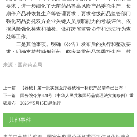
（十）同一受托生产企业接受多家持有人委托生产同
要求，进一步细化了无菌药品等高风险产品委托生产、长
一通用名称药品，或者受托生产企业自身持有相同通用名
期停产品种恢复生产等管理要求，要求省级药品监管部门
称药品的，应当严格生产全过程管理和文件管理，对制剂
强化药品委托双方企业关键人员履职能力的考核评估、依
产品分别制定相应的工艺规程、质量标准、检验方法等，
据风险强化检查和抽检、做好跨省监管协作和违法行为查
生产过程应当相互独立、严格区分；还应当加强物料管
处等工作。
理，关键物料、中间产品和制剂产品的管理应当相互独
三是其他事项。明确《公告》发布后的执行和整改要
立、避免混淆，确保可追溯。
求；明确支持鼓励创新药、临床急需药品等委托生产，鼓
持有人委托多个受托生产企业生产同一药品的，应当
励委托双方采用生产质量信息化管理系统，推动产业深度
来源：国家药监局
确保各受托生产企业均按照核准的生产工艺生产，在核准
转型升级，鼓励发展新质生产力。
生产工艺的基础上，生产条件等有差异的，受托生产企业
三、《公告》中对于委托生产药品的留样和稳定性考
应当配合持有人进行对比分析，对存在的差异点进行风险
察的要求是什么？
评估，并制定相应风险防控措施。持有人应当定期开展产
上一篇：
【器械】第一批实施医疗器械唯一标识产品清单已公布！
为加强委托生产药品的质量管理，确保能够满足药品质
品质量对比研究，确保产品质量一致。
下一篇：
国务院令第828号《中华人民共和国药品管理法实施条例》重
量追溯和调查要求
，结合监管实践和业界意见建议，根据
（十一）持有人和受托生产企业应当加强留样和稳定
磅发布！2026年5月15日起施行
风险管理原则，《公告》规定持有人和受托生产企业应当
性考察工作，经持有人评估认为有必要的，持有人和受托
加强留样和稳定性考察工作，经持有人评估认为有必要
生产企业均应当对相关物料开展留样或者对相关制剂产品
其他事件
的，
持有人和受托生产企业均应当对关键物料开展留样或
开展留样及持续稳定性考察，确保满足药品质量追溯和调
者对相关制剂产品开展留样及持续稳定性考察，确保满足
查要求。
对于生产过程中出现重大偏差的相关批次产品、
药品质量追溯和调查要求。
对于生产过程中出现重大偏差
事关中药饮片追溯，国家药监局公开征求两项信息化标准意