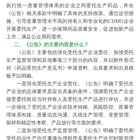
当予以保护的商业信息可不显示。对持有人反馈的意见，
执行统一质量管理体系的企业之间委托生产药品，并在
受托生产企业应当认真研判，采取相应措施，并与持有人
《公告》相关条款中明确了具体的支持政策。通过这些措
达成一致。对存在风险隐患的，受托生产企业应当采取经
施，引导质量管理水平高的持有人和专业化的CDMO企业
持有人审核过的纠正预防措施。
开展委托生产，进一步保障药品质量安全，促进创新产品
受托生产企业应当结合生产线的设计产能、共线生产
上市，满足公众用药需求。
风险评估、清洁验证、生产管理、物料和成品管理等情
二、《公告》的主要内容是什么？
况，合理确定接受委托生产的品种数量和生产计划，确保
《公告》主要包括强化受托生产企业责任、加强受托
产能始终处于合理范围内。
生产监督管理和其他事项三个部分的内容，并以附件形式
（九）受托生产企业应当按照药品变更管理相关规定
对《药品受托生产意见书》申请资料、出具要求和出具模
和药品GMP要求建立变更控制体系，并认真进行变更研究
板予以明确。
和控制。
一是强化受托生产企业责任。《公告》明确了受托生
涉及受托生产产品的相关变更，未经持有人批准，不
产企业的总体要求及应当具备的条件，强调受托生产企业
得擅自实施。受托生产企业应当配合持有人共同开展变更
接受委托前应当对持有人及受托生产产品进行评估，并进
相关研究，确定变更的类别，并配合持有人依法进行报
一步细化了受托生产企业在技术转移、风险防控、质量管
批、备案或者报告。委托双方关于变更类别未达成一致
理体系衔接、质量信息沟通、共线生产管理、变更管理、
的，应当按照较高级别进行变更管理。受托生产企业或者
留样和稳定性考察、产品放行等方面的要求。
持有人经评估认为已实施的变更存在质量风险的，应当及
二是加强受托生产监督管理。《公告》明确了委托和
时采取相应措施，确保消除风险。
受托药品生产许可事项办理程序及委托生产许可时限管理