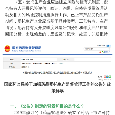
（五）受托生产企业应当建立风险防控有关制度，配
合持有人开展风险评估、验证、沟通、审核等质量管理活
动及相关的风险控制措施执行工作。已上市产品受托生产
期间，受托生产企业应当基于品种类型、工艺特点、在产
情况，配合持有人开展季度风险研判分析和年度产品质量
回顾分析。出现偏差的，应当及时记录、处置，并通报持
有人，确保风险关闭；发现存在质量风险或者合规风险
的，应当会同持有人采取有效的风险控制措施；存在重大
质量风险或者合规风险的，应当立即停止生产。受托生产
企业应当建立相关制度，配合持有人开展药物警戒工作。
受托生产无菌药品等高风险产品的，持有人应当派驻
人员每年至少一次以现场检查的方式监督灭菌工艺验证、
无菌工艺模拟试验等验证活动；受托生产企业应当开放相
国家药监局关于加强药品受托生产监督管理工作的公告》政
关场所、区域，提供相关记录，积极配合持有人开展相关
策解读
工作。
（六）委托双方应当确保质量管理体系有效衔接，强
化药品生产、检验记录和数据的管理。受托生产企业应当
一、《公告》制定的背景和目的是什么？
明确与持有人质量管理体系衔接的负责人，并明确其职
2019年修订的《药品管理法》确立了药品上市许可持