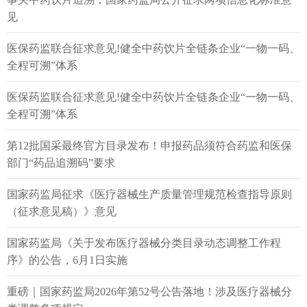
重大变更获批实施后生产的最初三批次产品，委托双方均
的相关批次产品、重大变更获批实施后生产的最初三批次
见
应当对相关制剂产品开展留样及持续稳定性考察。持有人
产品，委托双方均应当对相关制剂产品开展留样及持续稳
的留样和稳定性考察工作，可自行开展或者委托具有资质
医保药监联合征求意见!健全中药饮片全链条企业“一物一码、
定性考察。在同一集团内执行统一质量管理体系的企业之
的第三方机构开展，委托第三方机构开展的，应当加强对
全程可溯”体系
间委托生产药品的，或者受托生产企业采用信息化手段记
第三方机构相关工作的管理。
录生产、检验全过程数据，并能与持有人进行电子数据交
在同一集团内执行统一质量管理体系的企业之间委托
医保药监联合征求意见!健全中药饮片全链条企业“一物一码、
换的，可由持有人或者受托生产企业一方进行留样及持续
生产药品的，或者受托生产企业采用信息化手段记录生
全程可溯”体系
稳定性考察。
产、检验全过程数据，并能与持有人进行
电子数据交换
上述规定中“重大变更”是指根据法律、法规或技术指
第12批国采最终官方目录发布！申报药品须符合药监和医保
的，可由持有人或者受托生产企业一方进行留样及持续稳
导原则规定，可能影响药品安全性、有效性和质量可控性
部门“药品追溯码”要求
定性考察。
的重大变更情形。
（十二）受托生产企业应当依法依规建立药品出厂放
持有人的留样和稳定性考察工作，可自行开展或者委
国家药监局征求《医疗器械生产质量管理规范检查指导原则
行的标准操作规程，明确出厂放行的标准、条件。符合标
托其他药品生产企业或者检验机构等具有资质的第三方机
（征求意见稿）》意见
准、条件及法律法规要求的药品，经质量受权人签字后方
构开展，原则上不得委托生产该药品的受托生产企业开
可出厂放行。出厂放行时，受托生产企业应当将与受托生
展。如涉及个别检验项目使用成本高昂、使用频次较少的
国家药监局《关于发布医疗器械分类目录动态调整工作程
产产品相关的批生产记录、批检验记录、偏差调查记录等
专业设备，持有人可以委托受托生产企业开展稳定性考
序》的公告，6月1日实施
相关记录及数据一并提交持有人。持有人在上市放行时，
察。此外，对于半衰期较短的放射性药品，委托双方应当
应当对药品质量检验结果、关键生产记录和偏差控制情况
根据委托协议规定，严格按照药品GMP要求开展留样和稳
重磅｜国家药监局2026年第52号公告落地！涉及医疗器械分
严格审核，必要时，应当对与受托生产产品相关的批生产
定性考察工作，由受托生产企业开展留样和稳定性考察工