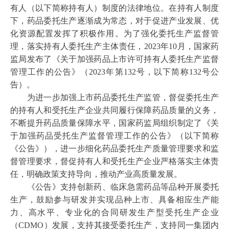
责；质量协议中应当明确持有人有权查阅与受托生产活动
有人（以下简称持有人）制度的法律地位。在持有人制度
相关的管理制度、操作规程和文件记录等，有权查看与受
下，药品委托生产逐渐成为常态，对于促进产业发展、优
托生产活动相关的场所，确保受托生产符合法律法规、技
化资源配置发挥了积极作用。为了强化委托生产监督管
术规范以及持有人质量管理等要求。
理，落实持有人委托生产主体责任，2023年10月，国家药
（七）受托生产企业和持有人应当建立质量信息沟通
监局发布了《关于加强药品上市许可持有人委托生产监督
程序，按照风险管理原则，制定沟通信息清单（至少包括
管理工作的公告》（2023年第132号，以下简称132号公
偏差、变更、检验结果超标/超趋势、确认与验证、留样和
告）。
稳定性考察、药物警戒、接受药品监督管理部门检查情
为进一步加强上市药品委托生产监管，督促委托生产
况、不良信用记录等），明确沟通人员和职责、沟通方式
的持有人和受托生产企业共同履行保障药品质量的义务，
和有关时限，确保沟通顺畅、及时有效。
不断提升药品质量保障水平，国家药监局组织制定了《关
（八）受托生产企业应当按照《药品共线生产质量风
于加强药品受托生产监督管理工作的公告》（以下简称
险管理指南》等规定强化共线风险管理。在共线生产条件
《公告》），进一步细化药品委托生产质量管理要求和监
发生变化时（如新增商业化生产药品、新增非商业化品
督管理要求，督促持有人和受托生产企业严格落实主体责
种、处方及生产工艺变更、设备设施变更或者发生其他重
任，明确政策支持导向，推动产业高质量发展。
大变更等），受托生产企业应当形成清晰明确的共线生产
《公告》支持创新药、临床急需药品等品种开展委托
风险评估结论，根据评估结论采取有效的风险控制措施，
生产，鼓励参与研发并实现品种上市、具备相应生产能
并及时将共线生产风险评估结论和采取的风险控制措施通
力、高水平、专业化的合同研发生产型受托生产企业
报所有共线生产品种的持有人，通报信息中如涉及依法应
（CDMO）发展，支持其接受委托生产，支持同一集团内