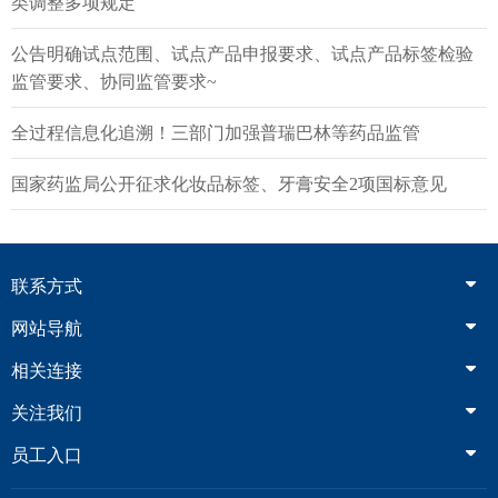
类调整多项规定
记录、批检验记录、偏差调查记录等相关记录及数据进行
作的，持有人应当加强对受托生产企业的监督和审核。
审核。
公告明确试点范围、试点产品申报要求、试点产品标签检验
四、《公告》中对于受托生产企业接受多个持有人委
（十三）受托生产企业应当积极配合持有人定期开展
监管要求、协同监管要求~
托的要求是什么？
现场审核工作，积极配合持有人所在地省级药品监督管理
为了引导受托生产企业合理确定受托生产品种数量，强
部门开展延伸检查，不得隐瞒真实情况或者提供虚假材
全过程信息化追溯！三部门加强普瑞巴林等药品监管
化共线生产管理，确保可追溯，《公告》强调，受托生产
料，对审核或者检查发现的问题应当及时整改。持有人对
企业应当结合生产线设计的产能、共线生产风险评估、清
国家药监局公开征求化妆品标签、牙膏安全2项国标意见
受托生产企业完成现场审核工作后，应当及时撰写现场审
洁验证、生产管理、物料和成品管理等情况，合理确定接
核报告。
受委托生产的品种数量和生产计划，确保产能始终处于合
（十四）受托生产企业应当按照药品GMP要求保存生
理范围内。
产、检验全过程数据和记录，保证数据真实、准确、完
关于共线生产管理，《公告》要求受托生产企业应当
联系方式
整、可追溯。鼓励持有人和受托生产企业建立覆盖物料管
按照《药品共线生产质量风险管理指南》等规定强化共线
理和药品生产、检验全过程的信息化管理体系，并利用信
网站导航
风险管理。在新增商业化生产药品、新增非商业化品种、
息化手段对药品生产、检验全过程的文件和记录开展传
处方及生产工艺变更、设备设施变更或者发生其他重大变
相关连接
递、审核、数据归档等工作。受托生产企业采用信息化手
更等共线生产条件发生变化时，应当开展共线评估。同时
段记录药品生产、检验全过程数据，并能与持有人进行电
关注我们
受托生产企业应当将共线评估和采取的风险控制措施通报
子数据交换的，持有人在定期审核工作中，可以以非现场
所有共线生产品种的持有人。
员工入口
审核形式代替部分现场审核。
关于物料管理，《公告》要求受托生产企业应当加强
（十五）持有人和受托生产企业应当结合产品特点和